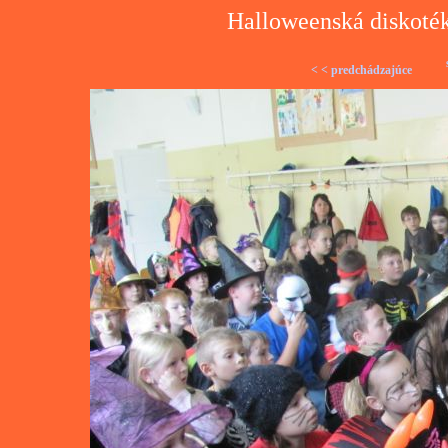
Halloweenská diskoték
< < predchádzajúce