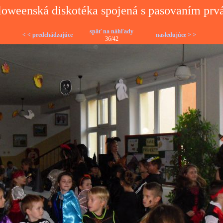
loweenská diskotéka spojená s pasovaním prv
späť na náhľady
< < predchádzajúce
nasledujúce > >
36/42