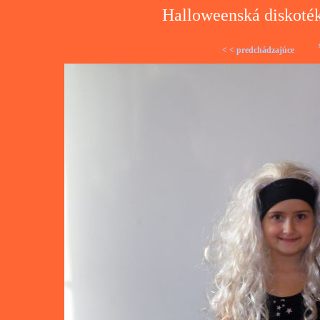
Halloweenská diskoték
< < predchádzajúce