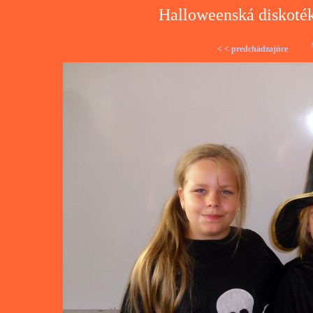
Halloweenská diskoték
< < predchádzajúce